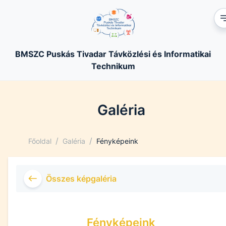
BMSZC Puskás Tivadar Távközlési és Informatikai
Technikum
Galéria
/
/
Főoldal
Galéria
Fényképeink
Összes képgaléria
Fényképeink