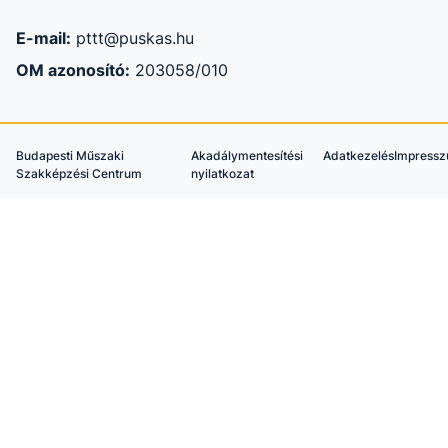
E-mail:
pttt@puskas.hu
OM azonosító:
203058/010
Budapesti Műszaki
Akadálymentesítési
Adatkezelés
Impress
Szakképzési Centrum
nyilatkozat