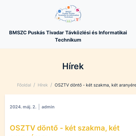
BMSZC Puskás Tivadar Távközlési és Informatikai
Technikum
Hírek
/
/
Főoldal
Hírek
OSZTV döntő - két szakma, két aranyér
2024. máj. 2.
admin
OSZTV döntő - két szakma, két