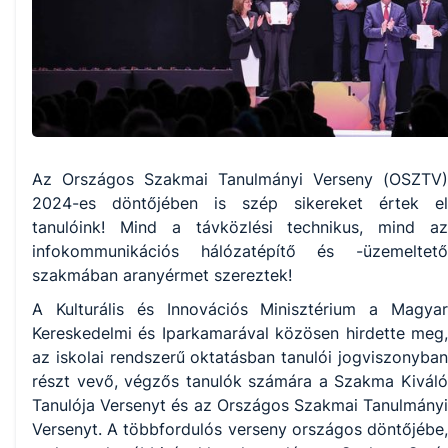
Az Országos Szakmai Tanulmányi Verseny (OSZTV)
2024-es döntőjében is szép sikereket értek el
tanulóink! Mind a távközlési technikus, mind az
infokommunikációs hálózatépítő és -üzemeltető
szakmában aranyérmet szereztek!
A Kulturális és Innovációs Minisztérium a Magyar
Kereskedelmi és Iparkamarával közösen hirdette meg,
az iskolai rendszerű oktatásban tanulói jogviszonyban
részt vevő, végzős tanulók számára a Szakma Kiváló
Tanulója Versenyt és az Országos Szakmai Tanulmányi
Versenyt. A többfordulós verseny országos döntőjébe,